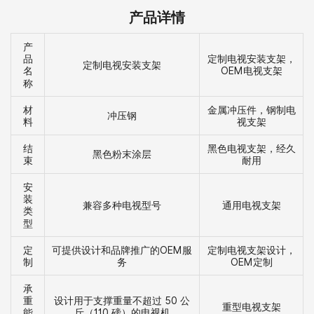
产品详情
产
定制电视安装支架，
品
定制电视安装支架
OEM电视支架
名
称
材
金属冲压件，钢制电
冲压钢
料
视支架
结
黑色电视支架，经久
黑色粉末涂层
束
耐用
安
装
兼容多种电视型号
通用电视支架
类
型
定
可提供设计和品牌推广的OEM服
定制电视支架设计，
制
务
OEM定制
承
设计用于支撑重量不超过 50 公
重
重型电视支架
斤（110 磅）的电视机
能