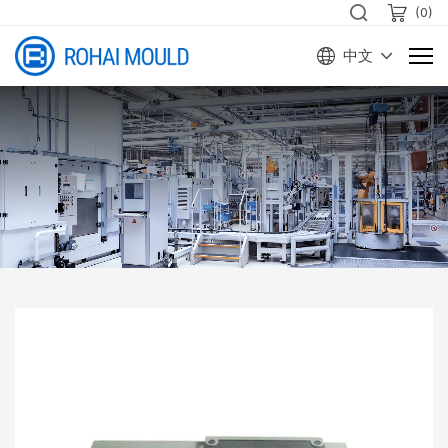
(
0
)
中文