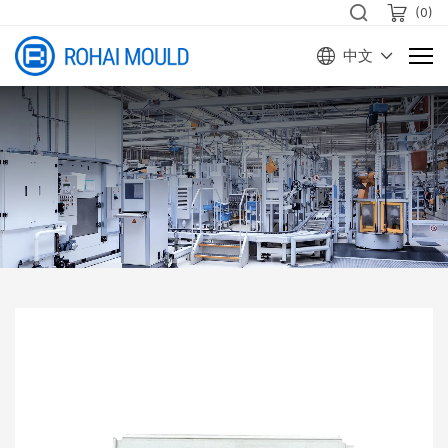
(
0
)
中文