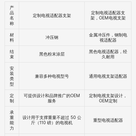
产
定制电视适配器支
品
定制电视适配器支架
架，OEM电视支架
名
称
材
金属冲压件，钢制电
冲压钢
料
视适配器
结
黑色电视适配器，经
黑色粉末涂层
束
久耐用
安
装
兼容多种电视型号
通用电视支架适配器
类
型
定
可提供设计和品牌推广的OEM
定制电视支架设计，
制
服务
OEM定制
承
设计用于支撑重量不超过 50 公
重
重型电视适配器
斤（110 磅）的电视机
能
力