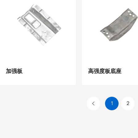
加强板
高强度板底座
1
2