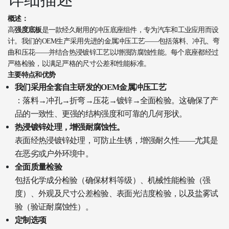
概述：
高
强度底板
是一款经久耐用的冲压底座组件，专为汽车和工业应用而设
计。我们的OEM生产采用先进的金属冲压工艺——包括落料、冲孔、弯
曲和压花——并结合热浸镀锌工艺以增强防腐蚀性能。每个底座都经过
严格检验，以满足严格的尺寸公差和性能标准。
主要特点和优势
我们采用全套自主研发的OEM金属冲压工艺
：落料→冲孔→折弯→压花→镀锌→全面检验。这确保了产
品的一致性、更强的结构强度和可靠的几何形状。
热浸镀锌处理，增强耐腐蚀性。
表面经热浸镀锌处理，可防止生锈，增强耐久性——尤其是
在恶劣或户外环境中。
全面质量检验
包括化学成分检验（确保材料等级）、机械性能检验（强
度）、外观及尺寸公差检验、表面光洁度检验，以及盐雾试
验（验证耐腐蚀性）。
定制选项