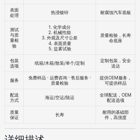
表面
热浸镀锌
耐腐蚀汽车底板
处理
1. 化学成分
测试
2. 机械性能
与质
质量检验，长寿
3. 外观及尺寸公差
量检
命底座
4. 表面质量
验
5. 盐雾试验
包装
定制包装，安全
纸箱/木箱/散装/单个/定制
选项
送达
免费样品 · 运费咨询 · 售后服务 ·
提供OEM服务，
服务
质量检验
可提供样品
配送
全球配送，OEM
海运/空运/陆运
方式
配送选项
质量
耐用的基础部
长寿
保证
件，高强度
详细描述