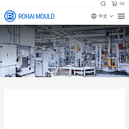
(
0
)
中文