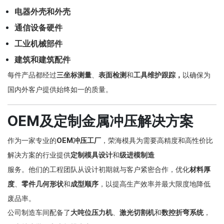
电器外壳和外壳
通信设备硬件
工业机械部件
建筑和建筑配件
每件产品都经过
三坐标测量
、
表面检测
和
工具维护跟踪，
以确保为
国内外客户提供始终如一的质量。
OEM及定制金属冲压解决方案
作为一家专业的
OEM冲压工厂
，荣海模具
为需要高精度和高性价比
解决方案的行业提供
定制模具设计
和
级进模制造
服务。他们的工程团队从设计初期就与客户紧密合作，优化
材料厚
度
、
零件几何形状
和
成型顺序
，以提高生产效率并最大限度地降低
废品率。
公司制造车间配备了
大吨位压力机
、
激光切割机
和
数控折弯系统
，