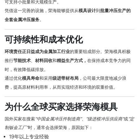
可支持小批量和大规模生产。
凭借这一完善的设施，荣海能够提供
从
模具设计
到
批量冲压生产的
全套金属冲压服务
。
可持续性和成本优化
环境责任正日益成为金属加工行业
的重要组成部分
。荣海模具积极
推行
节能技术
、
材料回收
和
精益生产方式，
在保持成本竞争力的同
时，有效降低碳排放。
通过优化
模具寿命
和采用
级进带材布局
，公司最大限度地减少浪
费，提高原材料利用率，从而实现经济和环境的双重价值。
为什么全球买家选择荣海模具
国外买家在搜索
“中国金属冲压件制造商”
、
“级进模冲压供应商”
或
“定
制钣金工厂”
时，通常会选择荣海，原因如下：
19年以上专业经验