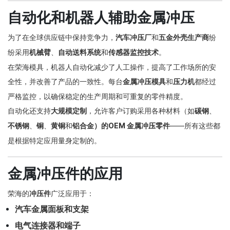
自动化和机器人辅助金属冲压
为了在全球供应链中保持竞争力，
汽车冲压厂
和
五金外壳生产商
纷
纷采用
机械臂
、
自动送料系统
和
传感器监控技术
。
在荣海模具，机器人自动化减少了人工操作，提高了工作场所的安
全性，并改善了产品的一致性。每台
金属冲压模具
和
压力机
都经过
严格监控，以确保稳定的生产周期和可重复的零件精度。
自动化还支持
大规模定制
，允许客户订购
采用各种材料（如
碳钢
、
不锈钢
、
铜
、
黄铜
和
铝合金）的
OEM 金属冲压零件
——所有这些都
是根据特定应用量身定制的。
金属冲压件的应用
荣海的
冲压件
广泛应用于：
汽车金属面板和支架
电气连接器和端子