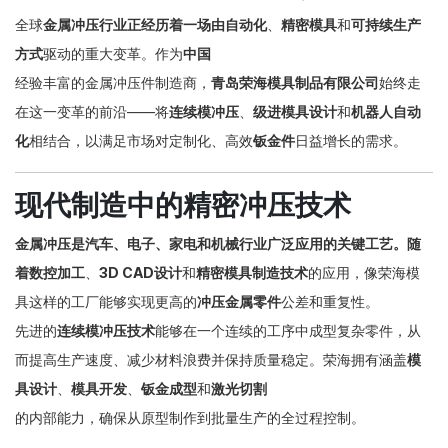
全球
金属冲压行业正经历着一场由
自动化
、
精密模具
和
可持续生产
方式
驱动的重大变革
。作为
中国
经验丰富的金属冲压件制造商
，
青岛荣海模具制品有限公司
始终走
在这一变革的前沿——将
连续模冲压
、
级进模具设计
和
机器人自动
化
相结合，以满足市场对定制化、高效
钣金件
日益增长的需求。
现代制造中的精密冲压技术
金属冲压是汽车、电子、家电和机械行业广泛应用的关键工艺。随
着
数控加工
、
3D CAD设计
和
精密模具制造技术
的应用，像荣海模
具这样的工厂能够实现更高的
冲压金属零件
公差和重复性
。
先进的
连续模冲压技术
能够在一个连续的工序中成型复杂零件，从
而提高生产速度、减少材料浪费并保持质量稳定。荣海拥有涵盖
模
具设计
、
模具开发
、
钣金成型
和
激光切割
的内部能力
，确保从原型制作到批量生产的全过程控制。