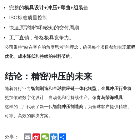
完整的
模具设计+冲压+弯曲+组装
链
ISO标准质量控制
快速原型制作和较短的交付周期
工厂直销，价格极具竞争力。
公司秉持“站在客户的角度思考”的理念，确保每个项目都能实现
流程
优化
、
成本降低
和
持续的材料节约
。
结论：精密冲压的未来
随着各行业向
智能制造
和
全球供应链一体化转型
，
金属冲压行业
将
更加依赖数字化设计、自动化和可持续生产。像
青岛荣海模具
这样的工厂
代表了新一代
智能冲压制造商
，为全球客户提供精准、
可靠、高效的解决方案。
Email
Sina
WeChat
Qzone
Share
分享：