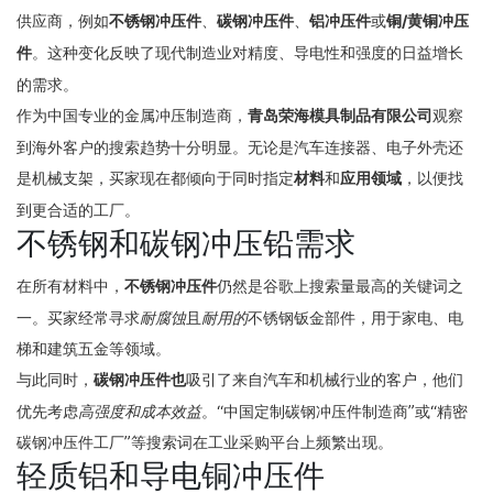
供应商，例如
不锈钢冲压件
、
碳钢冲压件
、
铝冲压件
或
铜/黄铜冲压
件
。这种变化反映了现代制造业对精度、导电性和强度的日益增长
的需求。
作为中国专业的金属冲压制造商，
青岛荣海模具制品有限公司
观察
到海外客户的搜索趋势十分明显。无论是汽车连接器、电子外壳还
是机械支架，买家现在都倾向于同时指定
材料
和
应用领域
，以便找
到更合适的工厂。
不锈钢和碳钢冲压铅需求
在所有材料中，
不锈钢冲压件
仍然是谷歌上搜索量最高的关键词之
一。买家经常寻求
耐腐蚀
且
耐用的
不锈钢钣金部件，用于家电、电
梯和建筑五金等领域。
与此同时，
碳钢冲压件也
吸引了来自汽车和机械行业的客户，他们
优先考虑
高强度和成本效益
。“中国定制碳钢冲压件制造商”或“精密
碳钢冲压件工厂”等搜索词在工业采购平台上频繁出现。
轻质铝和导电铜冲压件