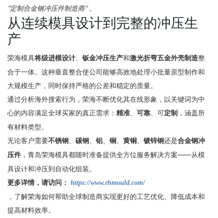
“定制合金钢冲压件制造商” 。
从连续模具设计到完整的冲压生
产
荣海模具
将级进模设计
、
钣金冲压生产
和
激光折弯五金外壳制造
整
合于一体。这种垂直整合使公司能够高效地处理小批量原型制作和
大规模生产，同时保持严格的公差和稳定的质量。
通过分析海外搜索行为，荣海不断优化其在线形象，以关键词为中
心的内容满足全球买家的真正需求：
精准
、
可靠
、可
定制
，涵盖所
有材料类型。
无论客户需要
不锈钢
、
碳钢
、
铝
、
铜
、
黄铜
、
镀锌钢
还是
合金钢冲
压件
，青岛荣海模具都随时准备提供全方位服务解决方案——从模
具设计和冲压到自动化组装。
更多详情，请访问：
https://www.rhmould.com/
，了解荣海如何帮助全球制造商实现更好的工艺优化、降低成本和
提高材料效率。