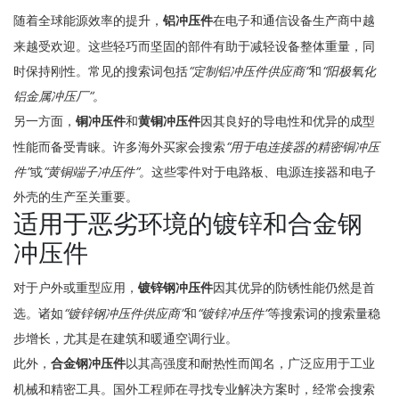
随着全球能源效率的提升，
铝冲压件
在电子和通信设备生产商中越
来越受欢迎。这些轻巧而坚固的部件有助于减轻设备整体重量，同
时保持刚性。常见的搜索词包括
“定制铝冲压件供应商”
和
“阳极氧化
铝金属冲压厂”。
另一方面，
铜冲压件
和
黄铜冲压件
因其良好的导电性和优异的成型
性能而备受青睐。许多海外买家会搜索
“用于电连接器的精密铜冲压
件”
或
“黄铜端子冲压件”。
这些零件对于电路板、电源连接器和电子
外壳的生产至关重要。
适用于恶劣环境的镀锌和合金钢
冲压件
对于户外或重型应用，
镀锌钢冲压件
因其优异的防锈性能仍然是首
选。诸如
“镀锌钢冲压件供应商”
和
“镀锌冲压件”
等搜索词的搜索量稳
步增长，尤其是在建筑和暖通空调行业。
此外，
合金钢冲压件
以其高强度和耐热性而闻名，广泛应用于工业
机械和精密工具。国外工程师
在寻找专业解决方案时，经常会搜索